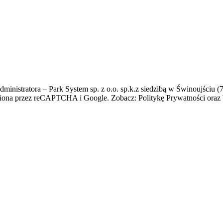
istratora – Park System sp. z o.o. sp.k.z siedzibą w Świnoujściu (72
niona przez reCAPTCHA i Google. Zobacz: Politykę Prywatności oraz 